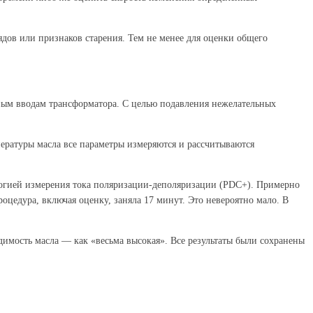
ядов или признаков старения. Тем не менее для оценки общего
ным вводам трансформатора. С целью подавления нежелательных
ературы масла все параметры измеряются и рассчитываются
логией измерения тока поляризации-деполяризации (PDC+). Примерно
цедура, включая оценку, заняла 17 минут. Это невероятно мало. В
димость масла — как «весьма высокая». Все результаты были сохранены