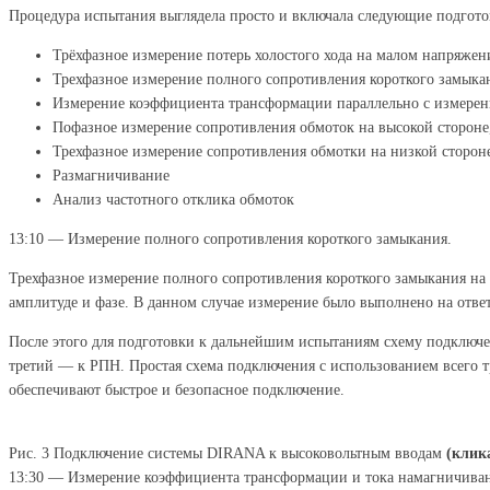
Процедура испытания выглядела просто и включала следующие подгот
Трёхфазное измерение потерь холостого хода на малом напряжен
Трехфазное измерение полного сопротивления короткого замыка
Измерение коэффициента трансформации параллельно с измерен
Пофазное измерение сопротивления обмоток на высокой сторон
Трехфазное измерение сопротивления обмотки на низкой сторон
Размагничивание
Анализ частотного отклика обмоток
13:10 — Измерение полного сопротивления короткого замыкания.
Трехфазное измерение полного сопротивления короткого замыкания на
амплитуде и фазе. В данном случае измерение было выполнено на ответв
После этого для подготовки к дальнейшим испытаниям схему подключен
третий — к РПН. Простая схема подключения с использованием всего 
обеспечивают быстрое и безопасное подключение.
Рис. 3 Подключение системы DIRANA к высоковольтным вводам
(клик
13:30 — Измерение коэффициента трансформации и тока намагничива