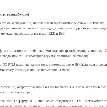
атора
(кликабельно)
есте их эксплуатации, использовали программное обеспечение Primary
для различных испытаний процедур, в том числе подробные схемы подкл
й по международным стандартам IEEE и IEC.
фию его паспортной таблички. Это силовой трансформатор мощностью 20
е вводы имеют RIP-изоляцию (бумага, пропитанная смолой).
в ПО PTM накануне; кроме того, с помощью этого ПО были подготовлены
ог сразу начать различные испытания на месте.
 состоянии, оператор заранее взял пробы масла. На основе этих проб б
вого трансформатора.
ли занесены в форму DGA, специально созданную в PTM. Программное об
начальная проверка позволяет оценить изменение концентрации газов во