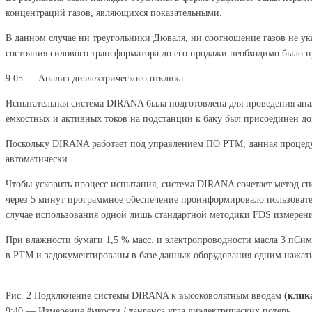
концентраций газов, являющихся показательными.
В данном случае ни треугольники Дюваля, ни соотношение газов не ук
состояния силового трансформатора до его продажи необходимо было п
9:05 — Анализ диэлектрического отклика.
Испытательная система DIRANA была подготовлена для проведения ана
емкостных и активных токов на подстанции к баку был присоединен 
Поскольку DIRANA работает под управлением ПО PTM, данная процедур
автоматически.
Чтобы ускорить процесс испытания, система DIRANA сочетает метод с
через 5 минут программное обеспечение проинформировало пользовател
случае использования одной лишь стандартной методики FDS измерение 
При влажности бумаги 1,5 % масс. и электропроводности масла 3 пСим
в PTM и задокументированы в базе данных оборудования одним нажат
Рис. 2 Подключение системы DIRANA к высоковольтным вводам
(клик
9:40 — Измерение ёмкости / тангенса угла диэлектрических потерь.