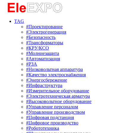
TAG
#Проектирование
#Электрогенерация
#Безопасность
#Трансформаторы
#КРУ/КСО
#Молниезащита
#Автоматизация
#РЗА
#Низковольтная аппаратура
#Качество электроснабжения
#Энергосбережение
#Инфраструктура
#Измерительное оборудование
#Электротехническая арматура
#Высоковольтное оборудование
#Управление персоналом
#Управление производством
#Цифровая подстанция
#Цифровое производство
#Робототехника