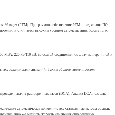
 Test Manager (PTM). Программное обеспечение PTM — идеальное ПО
ючения, и отличается высоким уровнем автоматизации. Кроме того,
0 МВА, 220 кВ/110 кВ, со схемой соединения «звезда» на первичной и
 все задания для испытаний. Таким образом время простоя
ыл проведен анализ растворенных газов (DGA). Анализ DGA позволяет
еспечение автоматически применило все стандартные методы оценки.
 времени либо же оценить скорость изменения определенных