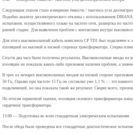
Следующим этапом стало измерение ёмкости / тангенса угла диэлектр
Подобно анализу диэлектрического отклика с использованием DIRANA, 
испытания, осуществляемого только на частоте сети, развертка по част
ранней стадии. Для выявления проблем с контактами внутри высоковол
Для этого высоковольтный кабель комплекта CP TD1 был подключен к 
изоляцией на высокой и низкой сторонах трансформатора. Сперва измере
Спустя два часа были получены результаты. Высоковольтные вводы на в
изоляции не показали каких-либо признаков наличия проблем, а значе
В трех из четырех высоковольтных вводов на низкой стороне признако
50 Гц. Однако при частоте 15 Гц он составлял уже 1,1 % — это намног
подключений, но она показала такой же результат. Скорее всего, причи
По итогам первичной оценки, изоляция силового трансформатора наход
сердечник трансформатора.
13:00 — Подготовка ко всем стандартным электрическим испытаниям.
После обеда были проведены все стандартные диагностические испыт