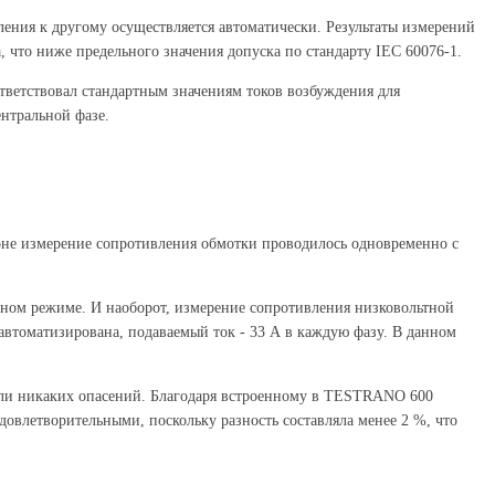
ния к другому осуществляется автоматически. Результаты измерений
что ниже предельного значения допуска по стандарту IEC 60076-1.
тветствовал стандартным значениям токов возбуждения для
нтральной фазе.
роне измерение сопротивления обмотки проводилось одновременно с
зном режиме. И наоборот, измерение сопротивления низковольтной
втоматизирована, подаваемый ток - 33 А в каждую фазу. В данном
вали никаких опасений. Благодаря встроенному в TESTRANO 600
овлетворительными, поскольку разность составляла менее 2 %, что