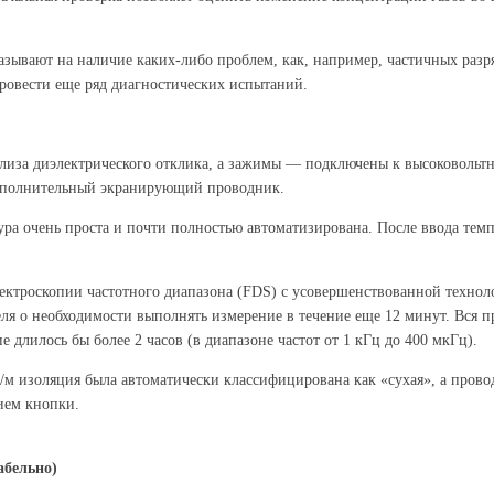
азывают на наличие каких-либо проблем, как, например, частичных разр
ровести еще ряд диагностических испытаний.
лиза диэлектрического отклика, а зажимы — подключены к высоковольт
дополнительный экранирующий проводник.
а очень проста и почти полностью автоматизирована. После ввода темп
пектроскопии частотного диапазона (FDS) с усовершенствованной техно
я о необходимости выполнять измерение в течение еще 12 минут. Вся про
длилось бы более 2 часов (в диапазоне частот от 1 кГц до 400 мкГц).
/м изоляция была автоматически классифицирована как «сухая», а прово
ием кнопки.
абельно)