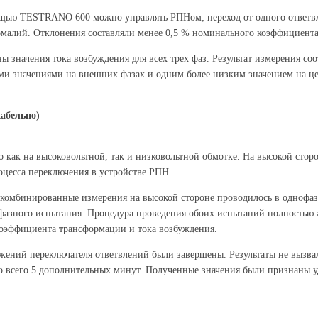
щью TESTRANO 600 можно управлять РПНом; переход от одного ответвле
алий. Отклонения составляли менее 0,5 % номинального коэффициента, 
значения тока возбуждения для всех трех фаз. Результат измерения соо
и значениями на внешних фазах и одним более низким значением на це
абельно)
 как на высоковольтной, так и низковольтной обмотке. На высокой сто
цесса переключения в устройстве РПН.
й комбинированные измерения на высокой стороне проводилось в однофа
хфазного испытания. Процедура проведения обоих испытаний полностью а
 коэффициента трансформации и тока возбуждения.
ложений переключателя ответвлений были завершены. Результаты не выз
о всего 5 дополнительных минут. Полученные значения были признаны уд