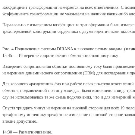
Коэффициент трансформации измеряется на всех ответвлениях. С помо
коэффициента трансформации не указывали на наличие каких-либо аном
Параллельно с измерением коэффициента трансформации были измерены 
трехстержневой конструкции сердечника с двумя идентичными высоким
Рис. 4 Подключение системы DIRANA к высоковольтным вводам.
(клик
13:45 — Измерение сопротивления обмотки постоянному току.
Измерение сопротивления обмотки постоянному току было произведено
измерением динамического сопротивления (DRM) для исследования про
Для хорошего «разделения» фаз при работе переключателя ответвлени
обмотки, подключенной по типу «звезда», было выполнено в виде тре
случае использовалась та же схема подключения, что и для измерений
Спустя тридцать минут измерения на высокой стороне для всех 19 по
трехфазному источнику трехфазное измерение на низкой стороне занял
вполне допустимо.
14:30 — Размагничивание.