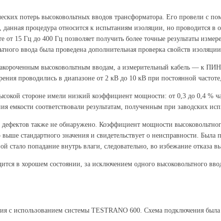
ических потерь высоковольтных вводов трансформатора. Его провели с
данная процедура относится к испытаниям изоляции, но проводится в о
оте от 15 Гц до 400 Гц позволяет получить более точные результаты изме
ьтного ввода была проведена дополнительная проверка свойств изоляци
закороченным высоковольтным вводам, а измерительный кабель — к ПИН
ния проводились в диапазоне от 2 кВ до 10 кВ при постоянной частоте, 
ысокой стороне имели низкий коэффициент мощности: от 0,3 до 0,4 % час
ния емкости соответствовали результатам, полученным при заводских ис
в дефектов также не обнаружено. Коэффициент мощности высоковольтного 
о выше стандартного значения и свидетельствует о неисправности. Была
ной стало попадание внутрь влаги, следовательно, во избежание отказа в
ится в хорошем состоянии, за исключением одного высоковольтного ввод
ания с использованием системы TESTRANO 600. Схема подключения была