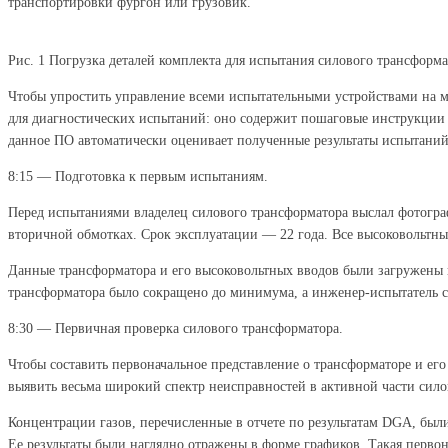
транспортировки фургон или грузовик.
Рис. 1 Погрузка деталей комплекта для испытания силового трансформ
Чтобы упростить управление всеми испытательными устройствами на м
для диагностических испытаний: оно содержит пошаговые инструкции 
данное ПО автоматически оценивает полученные результаты испытани
8:15 — Подготовка к первым испытаниям.
Перед испытаниями владелец силового трансформатора выслал фотогра
вторичной обмотках. Срок эксплуатации — 22 года. Все высоковольтны
Данные трансформатора и его высоковольтных вводов были загружены 
трансформатора было сокращено до минимума, а инженер-испытатель см
8:30 — Первичная проверка силового трансформатора.
Чтобы составить первоначальное представление о трансформаторе и его
выявить весьма широкий спектр неисправностей в активной части сило
Концентрации газов, перечисленные в отчете по результатам DGA, бы
Ее результаты были наглядно отражены в форме графиков. Такая перво