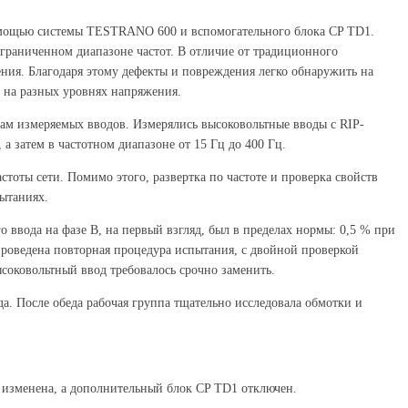
 помощью системы TESTRANO 600 и вспомогательного блока CP TD1.
граниченном диапазоне частот. В отличие от традиционного
рения. Благодаря этому дефекты и повреждения легко обнаружить на
и на разных уровнях напряжения.
ам измеряемых вводов. Измерялись высоковольтные вводы с RIP-
а затем в частотном диапазоне от 15 Гц до 400 Гц.
тоты сети. Помимо этого, развертка по частоте и проверка свойств
пытаниях.
ввода на фазе В, на первый взгляд, был в пределах нормы: 0,5 % при
 проведена повторная процедура испытания, с двойной проверкой
ысоковольтный ввод требовалось срочно заменить.
а. После обеда рабочая группа тщательно исследовала обмотки и
 изменена, а дополнительный блок CP TD1 отключен.