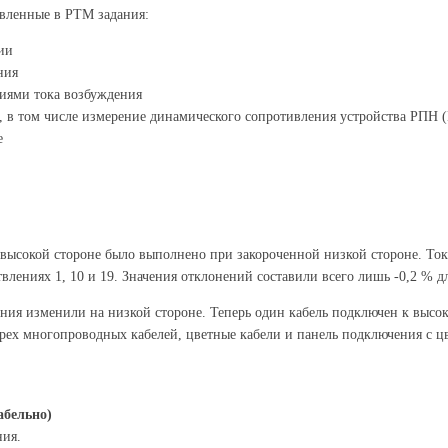
овленные в PTM задания:
ии
ния
иями тока возбуждения
е, в том числе измерение динамического сопротивления устройства РП
е
 высокой стороне было выполнено при закороченной низкой стороне. То
лениях 1, 10 и 19. Значения отклонений составили всего лишь -0,2 % для
ия изменили на низкой стороне. Теперь один кабель подключен к высок
трех многопроводных кабелей, цветные кабели и панель подключения с 
абельно)
ния.