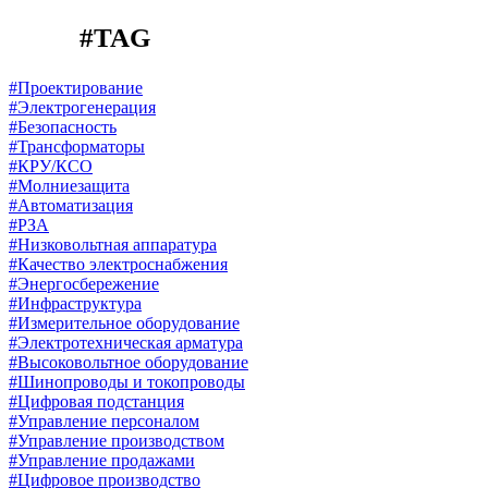
#TAG
#Проектирование
#Электрогенерация
#Безопасность
#Трансформаторы
#КРУ/КСО
#Молниезащита
#Автоматизация
#РЗА
#Низковольтная аппаратура
#Качество электроснабжения
#Энергосбережение
#Инфраструктура
#Измерительное оборудование
#Электротехническая арматура
#Высоковольтное оборудование
#Шинопроводы и токопроводы
#Цифровая подстанция
#Управление персоналом
#Управление производством
#Управление продажами
#Цифровое производство