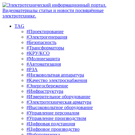
TAG
#Проектирование
#Электрогенерация
#Безопасность
#Трансформаторы
#КРУ/КСО
#Молниезащита
#Автоматизация
#РЗА
#Низковольтная аппаратура
#Качество электроснабжения
#Энергосбережение
#Инфраструктура
#Измерительное оборудование
#Электротехническая арматура
#Высоковольтное оборудование
#Управление персоналом
#Управление производством
#Цифровая подстанция
#Цифровое производство
#Робототехника