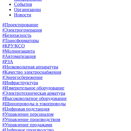
События
Организации
Новости
#Проектирование
#Электрогенерация
#Безопасность
#Трансформаторы
#КРУ/КСО
#Молниезащита
#Автоматизация
#РЗА
#Низковольтная аппаратура
#Качество электроснабжения
#Энергосбережение
#Инфраструктура
#Измерительное оборудование
#Электротехническая арматура
#Высоковольтное оборудование
#Шинопроводы и токопроводы
#Цифровая подстанция
#Управление персоналом
#Управление производством
#Управление продажами
#Цифровое производство