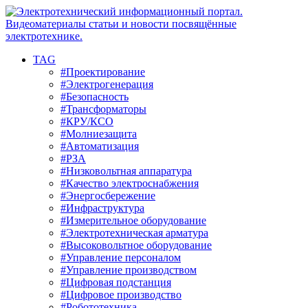
TAG
#Проектирование
#Электрогенерация
#Безопасность
#Трансформаторы
#КРУ/КСО
#Молниезащита
#Автоматизация
#РЗА
#Низковольтная аппаратура
#Качество электроснабжения
#Энергосбережение
#Инфраструктура
#Измерительное оборудование
#Электротехническая арматура
#Высоковольтное оборудование
#Управление персоналом
#Управление производством
#Цифровая подстанция
#Цифровое производство
#Робототехника