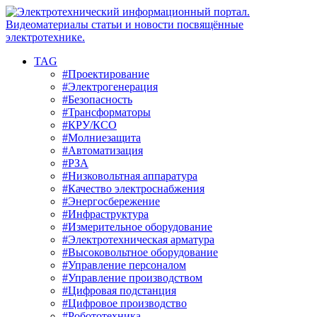
TAG
#Проектирование
#Электрогенерация
#Безопасность
#Трансформаторы
#КРУ/КСО
#Молниезащита
#Автоматизация
#РЗА
#Низковольтная аппаратура
#Качество электроснабжения
#Энергосбережение
#Инфраструктура
#Измерительное оборудование
#Электротехническая арматура
#Высоковольтное оборудование
#Управление персоналом
#Управление производством
#Цифровая подстанция
#Цифровое производство
#Робототехника