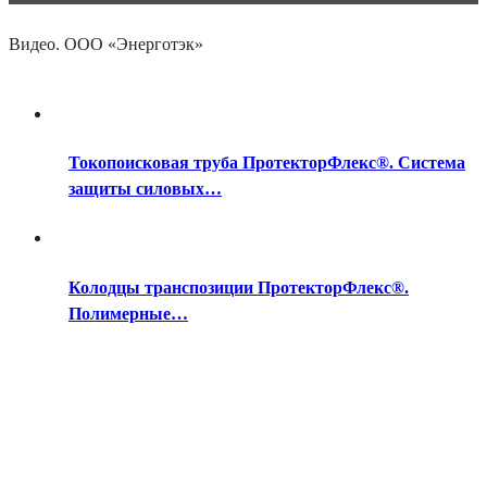
Видео. ООО «Энерготэк»
Токопоисковая труба ПротекторФлекс®. Система
защиты силовых…
Колодцы транспозиции ПротекторФлекс®.
Полимерные…