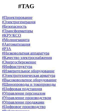
#TAG
#Проектирование
#Электрогенерация
#Безопасность
#Трансформаторы
#КРУ/КСО
#Молниезащита
#Автоматизация
#РЗА
#Низковольтная аппаратура
#Качество электроснабжения
#Энергосбережение
#Инфраструктура
#Измерительное оборудование
#Электротехническая арматура
#Высоковольтное оборудование
#Шинопроводы и токопроводы
#Цифровая подстанция
#Управление персоналом
#Управление производством
#Управление продажами
#Цифровое производство