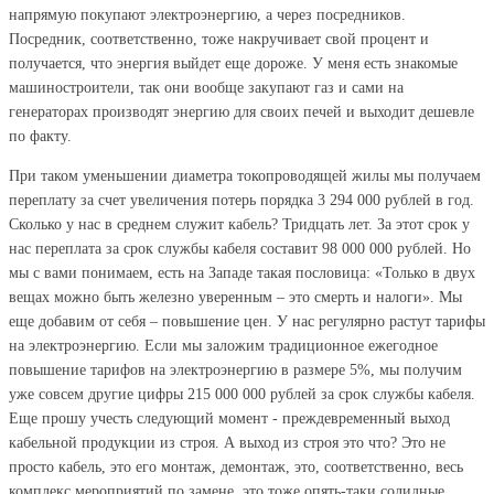
напрямую покупают электроэнергию, а через посредников.
Посредник, соответственно, тоже накручивает свой процент и
получается, что энергия выйдет еще дороже. У меня есть знакомые
машиностроители, так они вообще закупают газ и сами на
генераторах производят энергию для своих печей и выходит дешевле
по факту.
При таком уменьшении диаметра токопроводящей жилы мы получаем
переплату за счет увеличения потерь порядка 3 294 000 рублей в год.
Сколько у нас в среднем служит кабель? Тридцать лет. За этот срок у
нас переплата за срок службы кабеля составит 98 000 000 рублей. Но
мы с вами понимаем, есть на Западе такая пословица: «Только в двух
вещах можно быть железно уверенным – это смерть и налоги». Мы
еще добавим от себя – повышение цен. У нас регулярно растут тарифы
на электроэнергию. Если мы заложим традиционное ежегодное
повышение тарифов на электроэнергию в размере 5%, мы получим
уже совсем другие цифры 215 000 000 рублей за срок службы кабеля.
Еще прошу учесть следующий момент - преждевременный выход
кабельной продукции из строя. А выход из строя это что? Это не
просто кабель, это его монтаж, демонтаж, это, соответственно, весь
комплекс мероприятий по замене, это тоже опять-таки солидные,