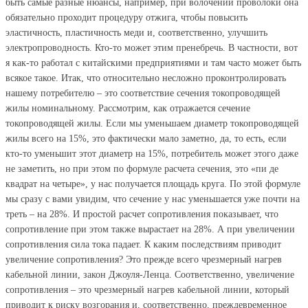
быть самые разные нюансы, например, при волочении проволоки она
обязательно проходит процедуру отжига, чтобы повысить
эластичность, пластичность меди и, соответственно, улучшить
электропроводность. Кто-то может этим пренебречь. В частности, вот
я как-то работал с китайскими предприятиями и там часто может быть
всякое такое. Итак, что относительно несложно проконтролировать
нашему потребителю – это соответствие сечения токопроводящей
жилы номинальному. Рассмотрим, как отражается сечение
токопроводящей жилы. Если мы уменьшаем диаметр токопроводящей
жилы всего на 15%, это фактически мало заметно, да, то есть, если
кто-то уменьшит этот диаметр на 15%, потребитель может этого даже
не заметить, но при этом по формуле расчета сечения, это «пи де
квадрат на четыре», у нас получается площадь круга. По этой формуле
мы сразу с вами увидим, что сечение у нас уменьшается уже почти на
треть – на 28%. И простой расчет сопротивления показывает, что
сопротивление при этом также вырастает на 28%. А при увеличении
сопротивления сила тока падает. К каким последствиям приводит
увеличение сопротивления? Это прежде всего чрезмерный нагрев
кабельной линии, закон Джоуля-Ленца. Соответственно, увеличение
сопротивления – это чрезмерный нагрев кабельной линии, который
приводит к риску возгорания и, соответственно, преждевременное