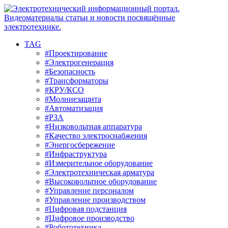
TAG
#Проектирование
#Электрогенерация
#Безопасность
#Трансформаторы
#КРУ/КСО
#Молниезащита
#Автоматизация
#РЗА
#Низковольтная аппаратура
#Качество электроснабжения
#Энергосбережение
#Инфраструктура
#Измерительное оборудование
#Электротехническая арматура
#Высоковольтное оборудование
#Управление персоналом
#Управление производством
#Цифровая подстанция
#Цифровое производство
#Робототехника