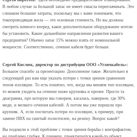
В любом случае за большой запас не имеет смысла переплачивать. Это
слишком большие затраты, поскольку мы с вами понимаем, что
токопроводящая жила — это основная стоимость. Но вы должны
смотреть немного вперед, какое дополнительное оборудование хотели
бы установить. Какие дальнейшие направления развития вашего
предприятия? Обычно запас 15% можно взять от номинальной
мощности. Соответственно, сечение кабеля будет больше.
Сергей Кислюк, директор по дистрибуции ООО «Угличкабель»:
Большое спасибо за презентацию. Дополнение такое. Желательно в
следующий раз вам еще указать потери с точки зрения сравнения
типов изоляции. То есть понятно, что, когда мы меняем тип изоляции,
то можем уходить на сечение ниже крупняка и прочее. Просто та
диаграмма, про которую мы говорим, касалась, наверное, где 30%
меди, и мелкого сечения кабелей. А потом мы уже перешли про
крупняк. А, если посчитать потери по изоляции, к примеру, при
замене ПВХ на сшитый полиэтилен, на резину. Вопрос какой?
Вы подошли к этой проблеме с точки зрения борьбы с контрафактом,
но проблема глубже. К примеру, проектируется какой-то объект,