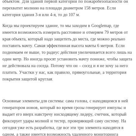
объектом. Для зданий первой категории по пожаробезопасности он
перехватит молнию на площади диаметром 158 метров. Если
категория здания 3-я или 4-я, то до 107 м.
Когда мы проектируем здание, то мы заходим в Googlemap, где
имеется возможность измерить расстояние и отмеряем 79 метров от
края объекта, который надо защитить до места, где можно реально
поставить мачту. Самая эффективная высота мачты 6 метров. Если
поднимаем ее выше, то радиус действия увеличивается всего лишь на
один метр. Но иногда просят установить мачту пониже, чтобы защита
не действовала на соседа. Потому что он – сосед и я не хочу за него
платить. Участки у нас, как правило, прямоугольные, а территория
покрытия защитой круглая.
Основные элементы для системы: сама голова, с находящимся в ней
генератором ионов, который во время грозы генерирует импульс и
выдает его вверх навстречу нисходящему лидеру, счетчик, который
фиксирует удары молний и тестер, проверяющий саму систему. На
сегодня уже есть разработка, где все эти три элемента находятся в
одном, а также имеется возможность удаленного мониторинга