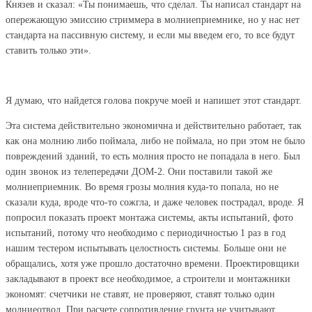
Князев и сказал: «Ты понимаешь, что сделал. Ты написал стандарт на
опережающую эмиссию стриммера в молниеприемнике, но у нас нет
стандарта на пассивную систему, и если мы введем его, то все будут
ставить только эти».
Я думаю, что найдется голова покруче моей и напишет этот стандарт.
Эта система действительно экономична и действительно работает, так
как она молнию либо поймала, либо не поймала, но при этом не было
повреждений зданий, то есть молния просто не попадала в него. Был
один звонок из телепередачи ДОМ-2. Они поставили такой же
молниеприемник. Во время грозы молния куда-то попала, но не
сказали куда, вроде что-то сожгла, и даже человек пострадал, вроде. Я
попросил показать проект монтажа системы, акты испытаний, фото
испытаний, потому что необходимо с периодичностью 1 раз в год
нашим тестером испытывать целостность системы. Больше они не
обращались, хотя уже прошло достаточно времени. Проектировщики
закладывают в проект все необходимое, а строители и монтажники
экономят: счетчики не ставят, не проверяют, ставят только один
молниеотвод. При расчете сопротивление грунта не учитывают