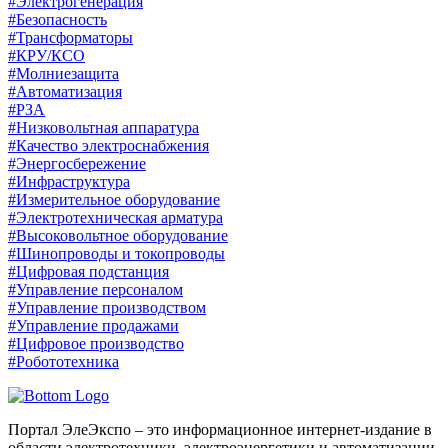
#Электрогенерация
#Безопасность
#Трансформаторы
#КРУ/КСО
#Молниезащита
#Автоматизация
#РЗА
#Низковольтная аппаратура
#Качество электроснабжения
#Энергосбережение
#Инфраструктура
#Измерительное оборудование
#Электротехническая арматура
#Высоковольтное оборудование
#Шинопроводы и токопроводы
#Цифровая подстанция
#Управление персоналом
#Управление производством
#Управление продажами
#Цифровое производство
#Робототехника
Портал ЭлеЭкспо – это информационное интернет-издание в
области электротехники, электроэнергетики и автоматизации.