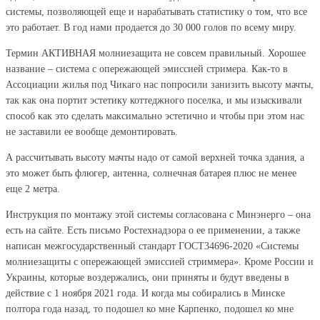
системы, позволяющей еще и нарабатывать статистику о том, что все
это работает. В год нами продается до 30 000 голов по всему миру.
Термин АКТИВНАЯ молниезащита не совсем правильный. Хорошее
название – система с опережающей эмиссией стримера. Как-то в
Ассоциации жилья под Чикаго нас попросили занизить высоту мачты,
так как она портит эстетику коттеджного поселка, и мы изыскивали
способ как это сделать максимально эстетично и чтобы при этом нас
не заставили ее вообще демонтировать.
А рассчитывать высоту мачты надо от самой верхней точка здания, а
это может быть флюгер, антенна, солнечная батарея плюс не менее
еще 2 метра.
Инструкция по монтажу этой системы согласована с Минэнерго – она
есть на сайте. Есть письмо Ростехнадзора о ее применении, а также
написан межгосударственный стандарт ГОСТ34696-2020 «Системы
молниезащиты с опережающей эмиссией стриммера». Кроме России и
Украины, которые воздержались, они приняты и будут введены в
действие с 1 ноября 2021 года. И когда мы собирались в Минске
полтора года назад, то подошел ко мне Карпенко, подошел ко мне