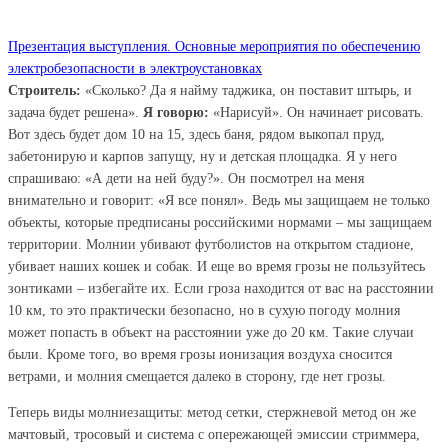
Презентация выступления. Основные мероприятия по обеспечению
электробезопасности в электроустановках
Строитель:
«Сколько? Да я найму таджика, он поставит штырь, и
задача будет решена».
Я говорю:
«Нарисуй». Он начинает рисовать.
Вот здесь будет дом 10 на 15, здесь баня, рядом выкопал пруд,
забетонирую и карпов запущу, ну и детская площадка. Я у него
спрашиваю: «А дети на ней буду?». Он посмотрел на меня
внимательно и говорит: «Я все понял». Ведь мы защищаем не только
объекты, которые предписаны российскими нормами – мы защищаем
территории. Молнии убивают футболистов на открытом стадионе,
убивает наших кошек и собак. И еще во время грозы не пользуйтесь
зонтиками – избегайте их. Если гроза находится от вас на расстоянии
10 км, то это практически безопасно, но в сухую погоду молния
может попасть в объект на расстоянии уже до 20 км. Такие случаи
были. Кроме того, во время грозы ионизация воздуха сносится
ветрами, и молния смещается далеко в сторону, где нет грозы.
Теперь виды молниезащиты: метод сетки, стержневой метод он же
мачтовый, тросовый и система с опережающей эмиссии стриммера,