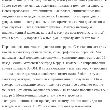
копать по новой. Наконец откопали, а там уже сплошная ржавчина. За
15 лет все то, что мы туда заложили, пришло в полную негодность.
Новые требования – это оцинкованная полоса, оцинкованные или
омедненные электроды заземления. Понятно, что это приводит к
удорожанию, но все равно выгоднее применять то, что долговечно и
срок службы 15 лет в обычных грунтах. Поэтому необходим
инспекционный колодец, который к тому же достаточно эстетичный и
стоит в розницу порядка 3-4 тыс. руб., а прослужит 25 лет точно.
Порошок для снижения сопротивления грунта. Сам сталкивался с тем,
что мы в скважину сыпали уголь, соль, графитовый порошок. Мы
испытали такой порошок для снижения сопротивления грунта лет 15
назад. Забили метровый электрод в грунт. Измерение сопротивления
грунта показало 30 ОМ. В ту же скважину насыпали горстку порошка
– он на основе цемента и изобретен англичанами. Забили в ту же
скважину электрод, померили сопротивление и получили 10 Ом –
трехкратное снижение сопротивления грунта и со временем оно не
меняется. Это очень хорошее средство и 10 кг этого порошка стоит 5-7
тыс. руб. Монтажникам следует взять его в арсенал и
эксплуатационникам он пригодится, потому что они вновь делают
контура заземления. В ПУЭ сказано, что контур заземления