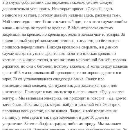
это случае собственник сам определяет сколько систем следует
дополнительно установить. Некоторые просят: «Слушай, здесь
немного не хватает, поэтому давайте натянем здесь, растянем там».
Мой ответ один – нет. Если это частный дом, то в этом случае ошибка
какая – никогда не трогайте кровлю. В Магнитогорске систему
закрепили на кровлю, но кровля протекла и залила чьи-то товары. За
причиненный ущерб заплатили немного, тысяч сто, но бесплатно
пришлось переделывать. Никогда кровлю не сверлить, а в данном
случае всегда тянуть по фронтонам. Если это плоская кровля, то
крепить на жидкое стекло, я это называю майонезной банкой, хорошо
держится, но они с бетоном, поэтому тяжелые. И когда сверху кладешь
цельный 8 мм оцинкованный проводник, то он хорошо держится и
через 70 см устанавливается следующая банка. Скажу про
инспекционный колодец. Он нужен как для заказчика, так и для
инспектора. Приходит к вам инспектор и спрашивает: «Где у вас тут
контур». Мы вызываем электрика, он приходит и говорит: «Да, где-то
здесь был». Пока мы здесь ходим, найди и раскопай его. Электрик
перекопал весь участок, но не нашел. Ладно, я тебе предписание
напишу, у тебя здесь и так пара замечаний и даю 30 дней на
устранение. Затем либо фотография, либо сам приду. Мы начинаем