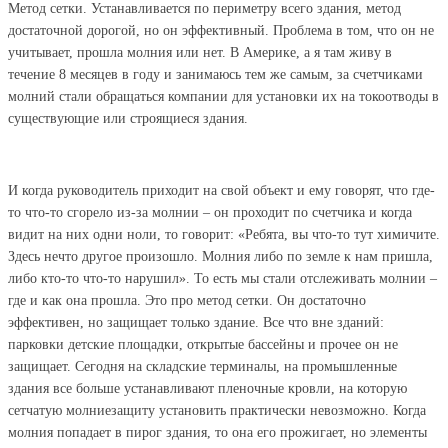
Метод сетки. Устанавливается по периметру всего здания, метод
достаточной дорогой, но он эффективный. Проблема в том, что он не
учитывает, прошла молния или нет. В Америке, а я там живу в
течение 8 месяцев в году и занимаюсь тем же самым, за счетчиками
молний стали обращаться компании для установки их на токоотводы в
существующие или строящиеся здания.
И когда руководитель приходит на свой объект и ему говорят, что где-
то что-то сгорело из-за молнии – он проходит по счетчика и когда
видит на них одни ноли, то говорит: «Ребята, вы что-то тут химичите.
Здесь нечто другое произошло. Молния либо по земле к нам пришла,
либо кто-то что-то нарушил». То есть мы стали отслеживать молнии –
где и как она прошла. Это про метод сетки. Он достаточно
эффективен, но защищает только здание. Все что вне зданий:
парковки детские площадки, открытые бассейны и прочее он не
защищает. Сегодня на складские терминалы, на промышленные
здания все больше устанавливают пленочные кровли, на которую
сетчатую молниезащиту установить практически невозможно. Когда
молния попадает в пирог здания, то она его прожигает, но элементы