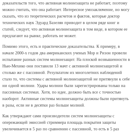
доказательств того, что активная молниезащита не работает, поэтому
можно считать, что она работает. Интересное умозаключение, но могу
сказать, что из теоретических расчетов и фактов, которые доктор
технических наук Эдуард Базелян приводит в целом ряде книг и
статей, следует, что активная молниезащита в том виде, в котором ее
предлагают на рынке, работать не может.
Помимо этого, есть и практические доказательства. К примеру, в
начале 2000-х годов два американских ученых Мор и Ризон провели
испытание разных систем молниезащит. На плоской возвышенности в
Нью-Мехико они поставили 13 мачт с активной молниезащитой и
столько же с пассивной. Результатом их многолетних наблюдений
стало то, что системы с активной молниезащитой не притянули к себе
ни одной молнии. Удары молнии были зарегистрированы только на
пассивных системах. Хотя, по идее, должно быть все с точностью
наоборот. Активные системы молниезащиты должны были притянуть
в разы, если не в десятки раз больше молний.
Как утверждают сами производители систем молниезащиты с
опережающей эмиссией стриммера площадь покрытия защиты
увеличивается в 5 раз по сравнению с пассивной, то есть в 5 раз