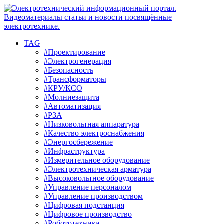
TAG
#Проектирование
#Электрогенерация
#Безопасность
#Трансформаторы
#КРУ/КСО
#Молниезащита
#Автоматизация
#РЗА
#Низковольтная аппаратура
#Качество электроснабжения
#Энергосбережение
#Инфраструктура
#Измерительное оборудование
#Электротехническая арматура
#Высоковольтное оборудование
#Управление персоналом
#Управление производством
#Цифровая подстанция
#Цифровое производство
#Робототехника