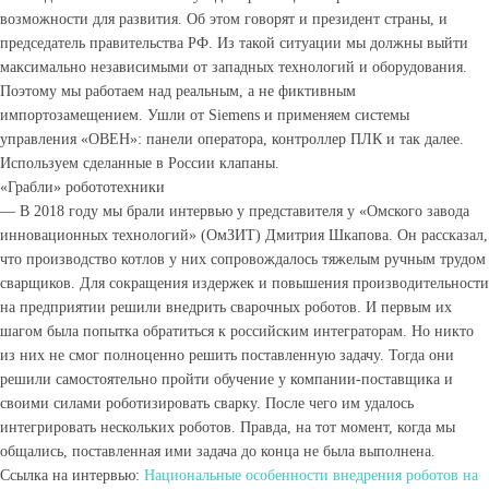
возможности для развития. Об этом говорят и президент страны, и
председатель правительства РФ. Из такой ситуации мы должны выйти
максимально независимыми от западных технологий и оборудования.
Поэтому мы работаем над реальным, а не фиктивным
импортозамещением. Ушли от Siemens и применяем системы
управления «ОВЕН»: панели оператора, контроллер ПЛК и так далее.
Используем сделанные в России клапаны.
«Грабли» робототехники
— В 2018 году мы брали интервью у представителя у «Омского завода
инновационных технологий» (ОмЗИТ) Дмитрия Шкапова. Он рассказал,
что производство котлов у них сопровождалось тяжелым ручным трудом
сварщиков. Для сокращения издержек и повышения производительности
на предприятии решили внедрить сварочных роботов. И первым их
шагом была попытка обратиться к российским интеграторам. Но никто
из них не смог полноценно решить поставленную задачу. Тогда они
решили самостоятельно пройти обучение у компании-поставщика и
своими силами роботизировать сварку. После чего им удалось
интегрировать нескольких роботов. Правда, на тот момент, когда мы
общались, поставленная ими задача до конца не была выполнена.
Ссылка на интервью:
Национальные особенности внедрения роботов на