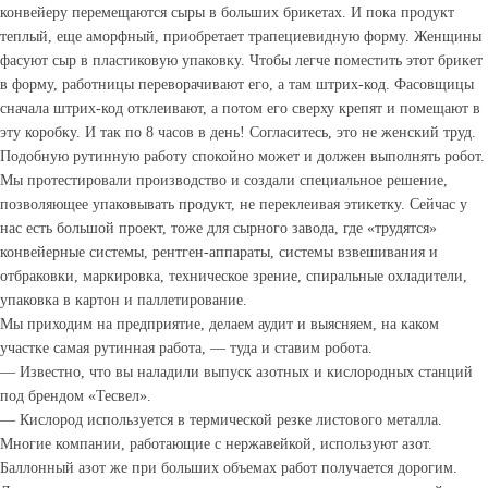
конвейеру перемещаются сыры в больших брикетах. И пока продукт
теплый, еще аморфный, приобретает трапециевидную форму. Женщины
фасуют сыр в пластиковую упаковку. Чтобы легче поместить этот брикет
в форму, работницы переворачивают его, а там штрих-код. Фасовщицы
сначала штрих-код отклеивают, а потом его сверху крепят и помещают в
эту коробку. И так по 8 часов в день! Согласитесь, это не женский труд.
Подобную рутинную работу спокойно может и должен выполнять робот.
Мы протестировали производство и создали специальное решение,
позволяющее упаковывать продукт, не переклеивая этикетку. Сейчас у
нас есть большой проект, тоже для сырного завода, где «трудятся»
конвейерные системы, рентген-аппараты, системы взвешивания и
отбраковки, маркировка, техническое зрение, спиральные охладители,
упаковка в картон и паллетирование.
Мы приходим на предприятие, делаем аудит и выясняем, на каком
участке самая рутинная работа, — туда и ставим робота.
— Известно, что вы наладили выпуск азотных и кислородных станций
под брендом «Тесвел».
— Кислород используется в термической резке листового металла.
Многие компании, работающие с нержавейкой, используют азот.
Баллонный азот же при больших объемах работ получается дорогим.