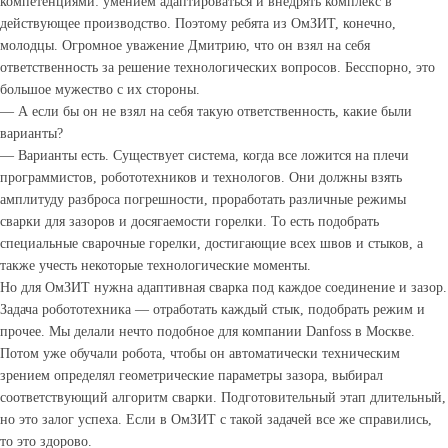
компетенциями: умением адаптироваться и внедрять комплекс в
действующее производство. Поэтому ребята из ОмЗИТ, конечно,
молодцы. Огромное уважение Дмитрию, что он взял на себя
ответственность за решение технологических вопросов. Бесспорно, это
большое мужество с их стороны.
— А если бы он не взял на себя такую ответственность, какие были
варианты?
— Варианты есть. Существует система, когда все ложится на плечи
программистов, робототехников и технологов. Они должны взять
амплитуду разброса погрешности, проработать различные режимы
сварки для зазоров и досягаемости горелки. То есть подобрать
специальные сварочные горелки, достигающие всех швов и стыков, а
также учесть некоторые технологические моменты.
Но для ОмЗИТ нужна адаптивная сварка под каждое соединение и зазор.
Задача робототехника — отработать каждый стык, подобрать режим и
прочее. Мы делали нечто подобное для компании Danfoss в Москве.
Потом уже обучали робота, чтобы он автоматически техническим
зрением определял геометрические параметры зазора, выбирал
соответствующий алгоритм сварки. Подготовительный этап длительный,
но это залог успеха. Если в ОмЗИТ с такой задачей все же справились,
то это здорово.