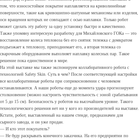
том, что износостойкое покрытие наплавляется на криволинейные
поверхности, такие как кривошипно-шатунные механизмы или изделия,
оси вращения которых не совпадают с осью наплавки. Только робот
может сделать эту работу за одну установку быстро и качественно.
Также упомяну интересную разработку для Михайловского ГОКа — это
восстановление колеса тепловоза без его снятия: тележка с домкратом
подъезжает к тепловозу, приподнимает его, а вторая тележка со
сварочным оборудованием выполняет наплавку колесных пар. Такое
решение пока единственное в мире.
На этой выставке мы также экспонируем коллаборативного робота с
технологией Safety Skin. Суть в чем? После соответствующей настройки
все коллаборативные роботы при соприкосновении с человеком
останавливаются. А наши роботы еще до момента удара прогнозируют
столкновение (можно настроить чувствительность с зоной срабатывания
от 5 до 15 см). Безопасность у роботов на высочайшем уровне. Такого
технологического решения нет ни у кого из производителей на выставке.
Кстати, робот, выставленный на нашем стенде, предназначен для
сырного завода, и он уже продан.
— И кто этот покупатель?
— Не буду раскрывать конечного заказчика. На его предприятии по