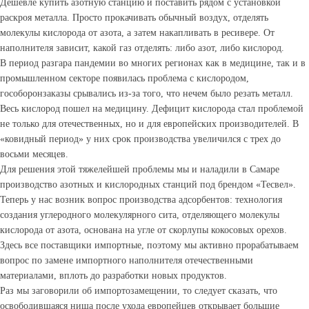
Дешевле купить азотную станцию и поставить рядом с установкой
раскроя металла. Просто прокачивать обычный воздух, отделять
молекулы кислорода от азота, а затем накапливать в ресивере. От
наполнителя зависит, какой газ отделять: либо азот, либо кислород.
В период разгара пандемии во многих регионах как в медицине, так и в
промышленном секторе появилась проблема с кислородом,
гособоронзаказы срывались из-за того, что нечем было резать металл.
Весь кислород пошел на медицину. Дефицит кислорода стал проблемой
не только для отечественных, но и для европейских производителей. В
«ковидный период» у них срок производства увеличился с трех до
восьми месяцев.
Для решения этой тяжелейшей проблемы мы и наладили в Самаре
производство азотных и кислородных станций под брендом «Тесвел».
Теперь у нас возник вопрос производства адсорбентов: технология
создания углеродного молекулярного сита, отделяющего молекулы
кислорода от азота, основана на угле от скорлупы кокосовых орехов.
Здесь все поставщики импортные, поэтому мы активно прорабатываем
вопрос по замене импортного наполнителя отечественными
материалами, вплоть до разработки новых продуктов.
Раз мы заговорили об импортозамещении, то следует сказать, что
освободившаяся ниша после ухода европейцев открывает большие