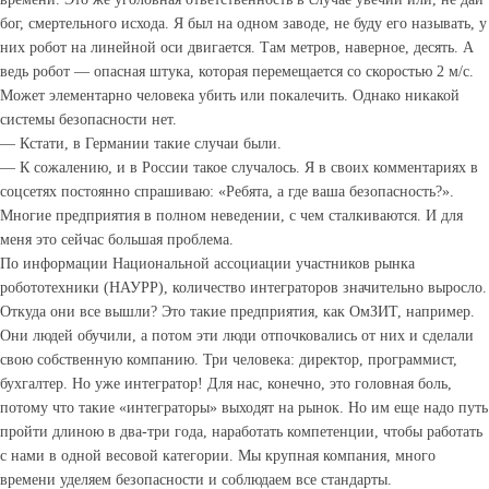
бог, смертельного исхода. Я был на одном заводе, не буду его называть, у
них робот на линейной оси двигается. Там метров, наверное, десять. А
ведь робот — опасная штука, которая перемещается со скоростью 2 м/с.
Может элементарно человека убить или покалечить. Однако никакой
системы безопасности нет.
— Кстати, в Германии такие случаи были.
— К сожалению, и в России такое случалось. Я в своих комментариях в
соцсетях постоянно спрашиваю: «Ребята, а где ваша безопасность?».
Многие предприятия в полном неведении, с чем сталкиваются. И для
меня это сейчас большая проблема.
По информации Национальной ассоциации участников рынка
робототехники (НАУРР), количество интеграторов значительно выросло.
Откуда они все вышли? Это такие предприятия, как ОмЗИТ, например.
Они людей обучили, а потом эти люди отпочковались от них и сделали
свою собственную компанию. Три человека: директор, программист,
бухгалтер. Но уже интегратор! Для нас, конечно, это головная боль,
потому что такие «интеграторы» выходят на рынок. Но им еще надо путь
пройти длиною в два-три года, наработать компетенции, чтобы работать
с нами в одной весовой категории. Мы крупная компания, много
времени уделяем безопасности и соблюдаем все стандарты.