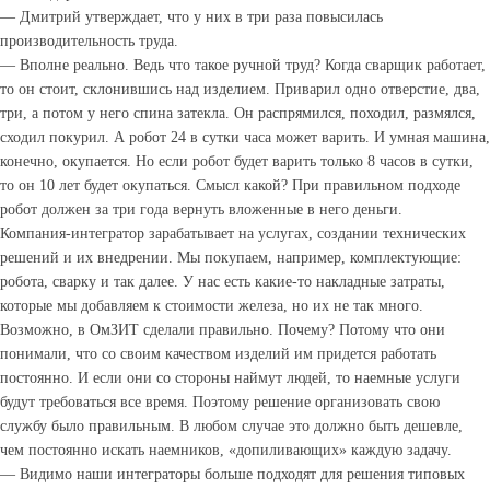
— Дмитрий утверждает, что у них в три раза повысилась
производительность труда.
— Вполне реально. Ведь что такое ручной труд? Когда сварщик работает,
то он стоит, склонившись над изделием. Приварил одно отверстие, два,
три, а потом у него спина затекла. Он распрямился, походил, размялся,
сходил покурил. А робот 24 в сутки часа может варить. И умная машина,
конечно, окупается. Но если робот будет варить только 8 часов в сутки,
то он 10 лет будет окупаться. Смысл какой? При правильном подходе
робот должен за три года вернуть вложенные в него деньги.
Компания-интегратор зарабатывает на услугах, создании технических
решений и их внедрении. Мы покупаем, например, комплектующие:
робота, сварку и так далее. У нас есть какие-то накладные затраты,
которые мы добавляем к стоимости железа, но их не так много.
Возможно, в ОмЗИТ сделали правильно. Почему? Потому что они
понимали, что со своим качеством изделий им придется работать
постоянно. И если они со стороны наймут людей, то наемные услуги
будут требоваться все время. Поэтому решение организовать свою
службу было правильным. В любом случае это должно быть дешевле,
чем постоянно искать наемников, «допиливающих» каждую задачу.
— Видимо наши интеграторы больше подходят для решения типовых