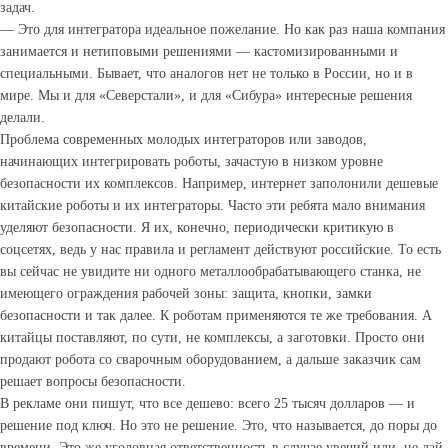
задач.
— Это для интегратора идеальное пожелание. Но как раз наша компания
занимается и нетиповыми решениями — кастомизированными и
специальными. Бывает, что аналогов нет не только в России, но и в
мире. Мы и для «Северстали», и для «Сибура» интересные решения
делали.
Проблема современных молодых интеграторов или заводов,
начинающих интегрировать роботы, зачастую в низком уровне
безопасности их комплексов. Например, интернет заполонили дешевые
китайские роботы и их интеграторы. Часто эти ребята мало внимания
уделяют безопасности. Я их, конечно, периодически критикую в
соцсетях, ведь у нас правила и регламент действуют российские. То есть
вы сейчас не увидите ни одного металлообрабатывающего станка, не
имеющего ограждения рабочей зоны: защита, кнопки, замки
безопасности и так далее. К роботам применяются те же требования. А
китайцы поставляют, по сути, не комплексы, а заготовки. Просто они
продают робота со сварочным оборудованием, а дальше заказчик сам
решает вопросы безопасности.
В рекламе они пишут, что все дешево: всего 25 тысяч долларов — и
решение под ключ. Но это не решение. Это, что называется, до поры до
времени. Это же уголовная ответственность в случае увечий или, не дай