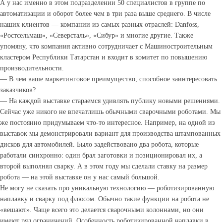
А у нас именно в этом подразделении 50 специалистов в группе по
автоматизации и оборот более чем в три раза выше среднего. В числе
наших клиентов — компании из самых разных отраслей: Danfoss,
«Ростсельмаш», «Северсталь», «Сибур» и многие другие. Также
упомяну, что компания активно сотрудничает с Машиностроительным
кластером Республики Татарстан и входит в комитет по повышению
производительности.
— В чем ваше маркетинговое преимущество, способное заинтересовать
заказчиков?
— На каждой выставке стараемся удивлять публику новыми решениями.
Сейчас уже никого не впечатлишь обычными сварочными роботами. Мы
же постоянно придумываем что-то интересное. Например, на одной из
выставок мы демонстрировали вариант для производства штампованных
дисков для автомобилей. Было задействовано два робота, которые
работали синхронно: один брал заготовки и позиционировал их, а
второй выполнял сварку. А в этом году мы сделали ставку на размер
робота — на этой выставке он у нас самый большой.
Не могу не сказать про уникальную технологию — роботизированную
наплавку и сварку под флюсом. Обычно такие функции на робота не
«вешают». Чаще всего это делается сварочными колоннами, но они
имеют ряд ограничений. Особенность роботизированной наплавки в