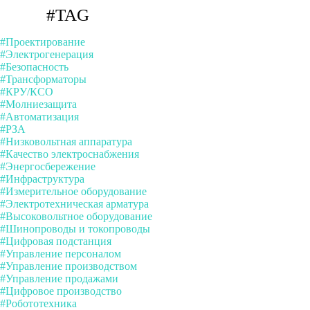
#TAG
#Проектирование
#Электрогенерация
#Безопасность
#Трансформаторы
#КРУ/КСО
#Молниезащита
#Автоматизация
#РЗА
#Низковольтная аппаратура
#Качество электроснабжения
#Энергосбережение
#Инфраструктура
#Измерительное оборудование
#Электротехническая арматура
#Высоковольтное оборудование
#Шинопроводы и токопроводы
#Цифровая подстанция
#Управление персоналом
#Управление производством
#Управление продажами
#Цифровое производство
#Робототехника