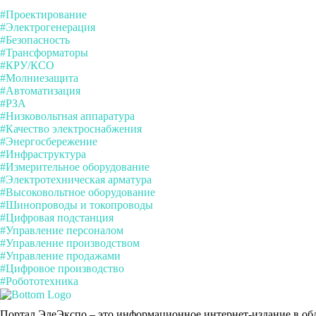
#Проектирование
#Электрогенерация
#Безопасность
#Трансформаторы
#КРУ/КСО
#Молниезащита
#Автоматизация
#РЗА
#Низковольтная аппаратура
#Качество электроснабжения
#Энергосбережение
#Инфраструктура
#Измерительное оборудование
#Электротехническая арматура
#Высоковольтное оборудование
#Шинопроводы и токопроводы
#Цифровая подстанция
#Управление персоналом
#Управление производством
#Управление продажами
#Цифровое производство
#Робототехника
Портал ЭлеЭкспо – это информационное интернет-издание в обл