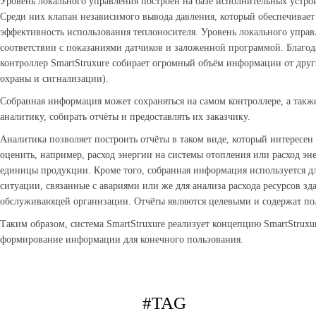
Уровень локального управления построен на базе исполнительных устрой
Среди них клапан независимого вывода давления, который обеспечивает
эффективность использования теплоносителя. Уровень локального управ
соответствии с показаниями датчиков и заложенной программой. Благо
контроллер SmartStruxure собирает огромный объём информации от других
охраны и сигнализации).
Собранная информация может сохраняться на самом контроллере, а также 
аналитику, собирать отчёты и предоставлять их заказчику.
Аналитика позволяет построить отчёты в таком виде, который интересен
оценить, например, расход энергии на системы отопления или расход э
единицы продукции. Кроме того, собранная информация используется д
ситуации, связанные с авариями или же для анализа расхода ресурсов зд
обслуживающей организации. Отчёты являются целевыми и содержат по
Таким образом, система SmartStruxure реализует концепцию SmartStruxu
формирование информации для конечного пользования.
#TAG