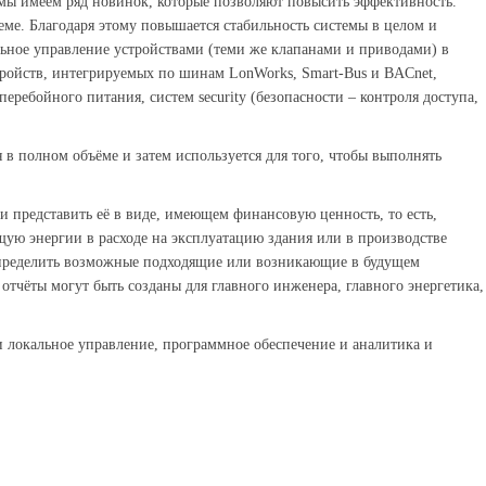
 мы имеем ряд новинок, которые позволяют повысить эффективность.
еме. Благодаря этому повышается стабильность системы в целом и
льное управление устройствами (теми же клапанами и приводами) в
ройств, интегрируемых по шинам LonWorks, Smart-Bus и BACnet,
еребойного питания, систем security (безопасности – контроля доступа,
 в полном объёме и затем используется для того, чтобы выполнять
и представить её в виде, имеющем финансовую ценность, то есть,
щую энергии в расходе на эксплуатацию здания или в производстве
 определить возможные подходящие или возникающие в будущем
 отчёты могут быть созданы для главного инженера, главного энергетика,
и локальное управление, программное обеспечение и аналитика и