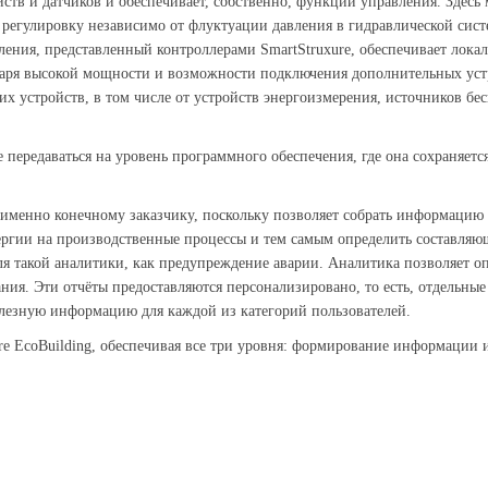
ств и датчиков и обеспечивает, собственно, функции управления. Здесь
 регулировку независимо от флуктуации давления в гидравлической сист
ления, представленный контроллерами SmartStruxure, обеспечивает лока
даря высокой мощности и возможности подключения дополнительных уст
 устройств, в том числе от устройств энергоизмерения, источников бесп
передаваться на уровень программного обеспечения, где она сохраняется
 именно конечному заказчику, поскольку позволяет собрать информацию 
нергии на производственные процессы и тем самым определить составляю
ля такой аналитики, как предупреждение аварии. Аналитика позволяет
ания. Эти отчёты предоставляются персонализировано, то есть, отдельные
лезную информацию для каждой из категорий пользователей.
re EcoBuilding, обеспечивая все три уровня: формирование информации 