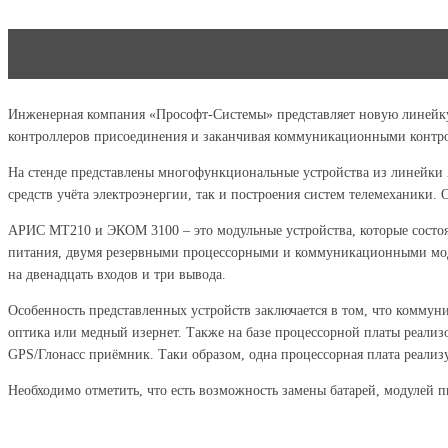
Инженерная компания «Прософт-Системы» представляет новую линейку к
контроллеров присоединения и заканчивая коммуникационными контро
На стенде представлены многофункциональные устройства из линейк
средств учёта электроэнергии, так и построения систем телемеханики.
АРИС МТ210 и ЭКОМ 3100 – это модульные устройства, которые состоя
питания, двумя резервными процессорными и коммуникационными моду
на двенадцать входов и три вывода.
Особенность представленных устройств заключается в том, что коммуни
оптика или медный изернет. Также на базе процессорной платы реали
GPS/Глонасс приёмник. Таки образом, одна процессорная плата реализ
Необходимо отметить, что есть возможность замены батарей, модулей п