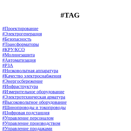
#TAG
#Проектирование
#Электрогенерация
#Безопасность
#Трансформаторы
#КРУ/КСО
#Молниезащита
#Автоматизация
#РЗА
#Низковольтная аппаратура
#Качество электроснабжения
#Энергосбережение
#Инфраструктура
#Измерительное оборудование
#Электротехническая арматура
#Высоковольтное оборудование
#Шинопроводы и токопроводы
#Цифровая подстанция
#Управление персоналом
#Управление производством
#Управление продажами