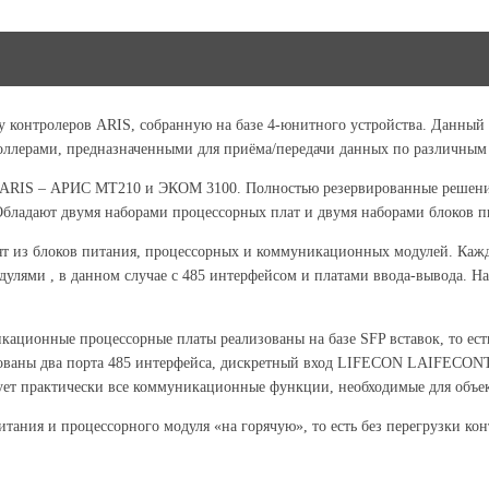
онтролеров ARIS, собранную на базе 4-юнитного устройства. Данный ко
ллерами, предназначенными для приёма/передачи данных по различным
и ARIS – АРИС МТ210 и ЭКОМ 3100. Полностью резервированные решения
 Обладают двумя наборами процессорных плат и двумя наборами блоков пи
т из блоков питания, процессорных и коммуникационных модулей. Кажд
лями , в данном случае с 485 интерфейсом и платами ввода-вывода. Н
кационные процессорные платы реализованы на базе SFP вставок, то ест
зованы два порта 485 интерфейса, дискретный вход LIFECON LAIFECONT
ует практически все коммуникационные функции, необходимые для объект
итания и процессорного модуля «на горячую», то есть без перегрузки ко