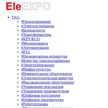
TAG
#Проектирование
#Электрогенерация
#Безопасность
#Трансформаторы
#КРУ/КСО
#Молниезащита
#Автоматизация
#РЗА
#Низковольтная аппаратура
#Качество электроснабжения
#Энергосбережение
#Инфраструктура
#Измерительное оборудование
#Электротехническая арматура
#Высоковольтное оборудование
#Управление персоналом
#Управление производством
#Цифровая подстанция
#Цифровое производство
#Робототехника