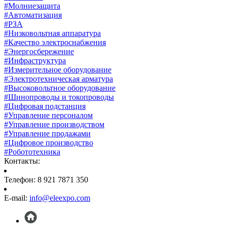
#Молниезащита
#Автоматизация
#РЗА
#Низковольтная аппаратура
#Качество электроснабжения
#Энергосбережение
#Инфраструктура
#Измерительное оборудование
#Электротехническая арматура
#Высоковольтное оборудование
#Шинопроводы и токопроводы
#Цифровая подстанция
#Управление персоналом
#Управление производством
#Управление продажами
#Цифровое производство
#Робототехника
Контакты:
Телефон: 8 921 7871 350
E-mail:
info@eleexpo.com